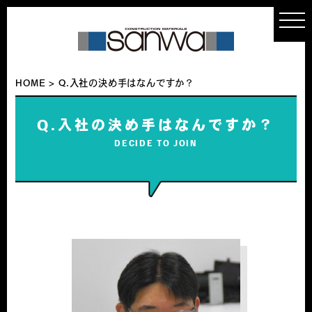
t
o
g
g
l
e
n
HOME
>
Q.入社の決め手はなんですか？
a
v
i
g
Q.入社の決め手はなんですか？
a
t
DECIDE TO JOIN
i
o
n