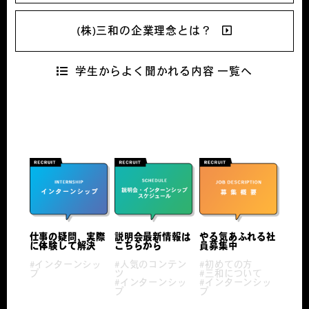
(株)三和の企業理念とは？
学生からよく聞かれる内容 一覧へ
仕事の疑問、実際
説明会最新情報は
やる気あふれる社
に体験して解決
こちらから
員募集中
#インターンシッ
#人気のコンテン
#初めての方
プ
ツ
#三和について
#インターンシッ
#インターンシッ
プ
プ