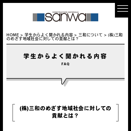
t
o
g
g
l
e
n
HOME
>
学生からよく聞かれる内容
>
三和について
>
(株)三和
a
のめざす地域社会に対しての貢献とは？
v
i
g
a
学生からよく聞かれる内容
t
i
FAQ
o
n
(株)三和のめざす地域社会に対しての
貢献とは？